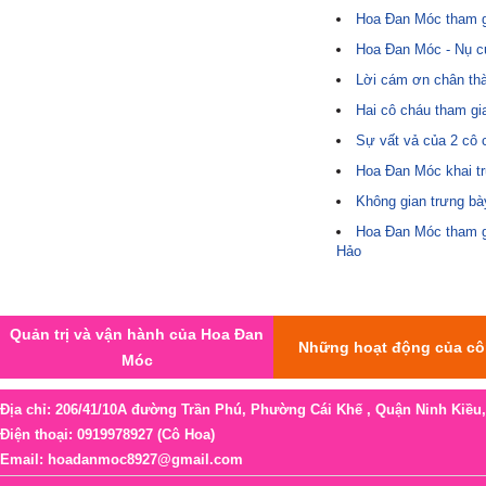
Hoa Đan Móc tham g
Hoa Đan Móc - Nụ c
Lời cám ơn chân thà
Hai cô cháu tham gi
Sự vất vả của 2 cô
Hoa Đan Móc khai tr
Không gian trưng bà
Hoa Đan Móc tham g
Hảo
Quản trị và vận hành của Hoa Đan
Những hoạt động của cô
Móc
Địa chỉ: 206/41/10A đường Trần Phú, Phường Cái Khế , Quận Ninh Kiều
Điện thoại: 0919978927 (Cô Hoa)
Email: hoadanmoc8927@gmail.com