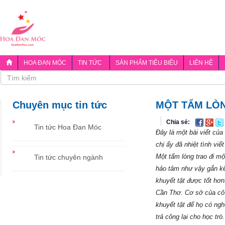
HOA ĐAN MÓC
TIN TỨC
SẢN PHẨM TIÊU BIỂU
LIÊN HỆ
Chuyên mục tin tức
MỘT TẤM LÒN
Chia sẻ:
Tin tức Hoa Đan Móc
Đây là một bài viết củ
chị ấy đã nhiệt tình vi
Một tấm lòng trao đi mộ
Tin tức chuyên ngành
hảo tâm như vậy gắn kế
khuyết tật được tốt hơ
Cần Thơ. Cơ sở của cô 
khuyết tật để họ có ng
trả công lại cho học t