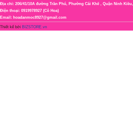
Địa chỉ: 206/41/10A đường Trần Phú, Phường Cái Khế , Quận Ninh Kiều
Điện thoại: 0919978927 (Cô Hoa)
Email: hoadanmoc8927@gmail.com
Thiết kế bởi
BIZSTORE.vn