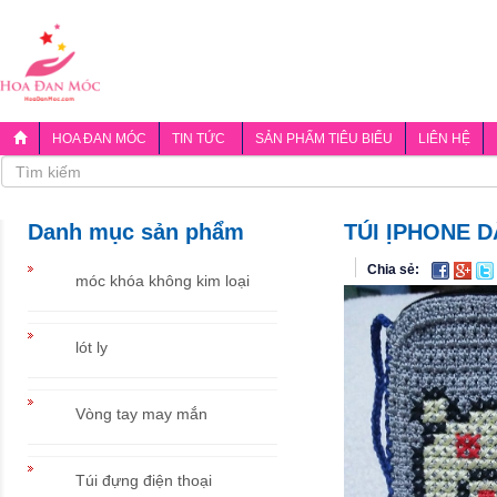
HOA ĐAN MÓC
TIN TỨC
SẢN PHẨM TIÊU BIỂU
LIÊN HỆ
Danh mục sản phẩm
TÚI ỊPHONE 
Chia sẻ:
móc khóa không kim loại
lót ly
Vòng tay may mắn
Túi đựng điện thoại